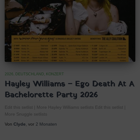
2026
DEUTSCHLAND
KONZERT
Hayley Williams – Ego Death At A
Bachelorette Party 2026
Edit this setlist | More Hayley Williams setlists Edit this setlist |
More Snuggle setlists
Von
Clyde
, vor
2 Monaten