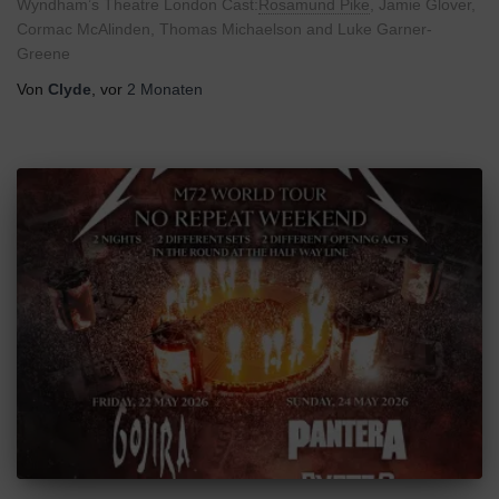
Wyndham’s Theatre London Cast
:
Rosamund Pike
,
Jamie Glover,
Cormac McAlinden, Thomas Michaelson and Luke Garner-
Greene
Von
Clyde
, vor
2 Monaten