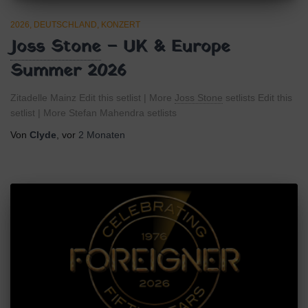
2026
DEUTSCHLAND
KONZERT
Joss Stone
– UK & Europe
Summer 2026
Zitadelle Mainz Edit this setlist | More
Joss Stone
setlists Edit this
setlist | More Stefan Mahendra setlists
Von
Clyde
, vor
2 Monaten