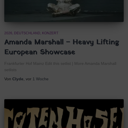
2026
DEUTSCHLAND
KONZERT
Amanda Marshall – Heavy Lifting
European Showcase
Frankfurter Hof Mainz Edit this setlist | More Amanda Marshall
setlists
Von
Clyde
, vor
1 Woche