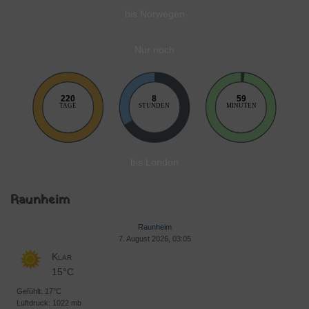
bis Norwegen
Nur noch
220
8
59
TAGE
STUNDEN
MINUTEN
bis London
Raunheim
Raunheim
7. August 2026, 03:05
Klar
15°C
Gefühlt: 17°C
Luftdruck: 1022 mb