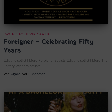
2026
DEUTSCHLAND
KONZERT
Foreigner – Celebrating Fifty
Years
Edit this setlist | More Foreigner setlists Edit this setlist | More The
Lottery Winners setlists
Von
Clyde
, vor
2 Monaten